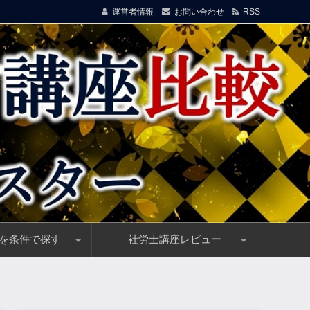
運営者情報
お問い合わせ
RSS
を条件で探す
社労士講座レビュー
！
イド
信講座を選ぶ！安価＆高品質講座を厳選
割引・キャンペーン情報随時更新中！
講料総まとめ、受講料(費用)の一括比較
ス制度(他資格優遇)のある通信講座
教育訓練指定の社労士講座を選ぶ
)向け、おすすめ社労士通信講座
来るお手軽e-ラーニング講座
め、社労士の単科講座で安価に実力UP！
験者におすすめの社労士講座
フォーサイトの社労通信講座、高い合格率＆優れた
クレアールの社労士通信講座、効率的・安価な講座
アガルートの社労士通信講座、高い合格率と優秀講
スマホで勉強できるスタディングの社労士通信講座
資格の大原の社労士講座、優れた実績＆受講者満足
資格スクエアの社労士通信講座、高機能e-Learning
LEC(レック)の社労士講座、豊富な指導実績で合格
TACの社労士講座、豊富な合格実績と高い信頼性
ユーキャンの社労士通信講座、優しい初学者向け教
L・A(エルエー)の社労士通信講座、強力！合格祝賀