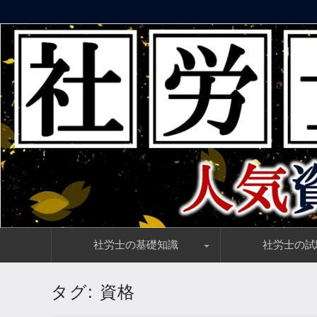
社労士資格講座の評判・口コミ情報とおすすめランキング
社会保険労務士の通信講座【人
コ
社労士の基礎知識
社労士の試
ン
テ
ン
社労士の仕事内容・働き方をわかりやすく解説
社会保険労務士の年収とは？食えない資格なのか？
社労士と相性抜群の資格とは？関連資格をズバリ解説！
社労士の資格は就職／転職に有利なのか？需要を解説
社労士試験合格後の流れ、事務指定講習・入会手続き・費用
社労士の試験情報ま
社労士合格に必要な
社労士の合格率が低
社労士試験の解答速
社労士の独学におす
ツ
タグ:
資格
へ
移