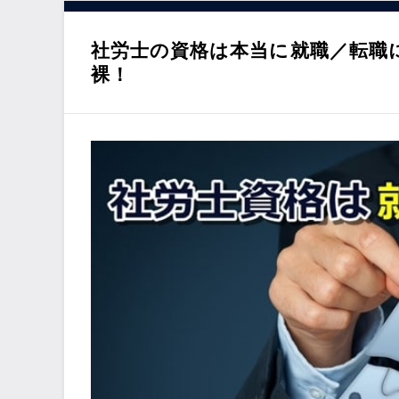
動
社労士の資格は本当に就職／転職
裸！