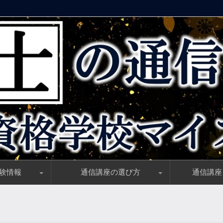
気の資格学校マイスター】
験情報
通信講座の選び方
通信講座
とめ、受験資格・試験日・合格基準
勉強時間と学習開始時期の決定版
い理由とは？社労士試験の難易度解説
報を試験当日に最速チェック！
すめのテキスト(参考書)と補助教材
独学者必見、ピッタリ「ハマる！」テキスト選びのコツ
講義動画と講師の選び方「正しい目利き」教えます！
資格講座のサポート制度、初学者必須のサポートはコレ
一般教育訓練給付／対象者・前提条件・申請方法完全ガ
おすすめの勉強方法【独学・通学・通信】学習方法比較
「旬の時期はいつ？」社労士講座の割引情報を知る方法
社労士講座選びのノウハウ大公開！講座選びのポイント
受講料が安い通
社労士講座最新
社労士講座の受
ダブルライセン
一般／特定一般
初心者(初学者
スマホで勉強出
独学者におすす
再受験・学習経