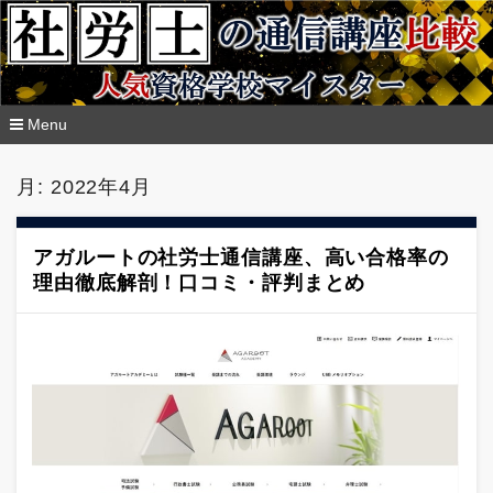
Menu
コ
ン
月:
2022年4月
テ
ン
ツ
へ
アガルートの社労士通信講座、高い合格率の
移
理由徹底解剖！口コミ・評判まとめ
動