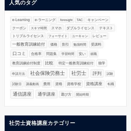
人気のタグ
e-Learning
e-ラーニング
キャンペーン
foresight
TAC
クーポン
スマホ
ダブルライセンス
テキスト
スキマ時間
トリプルライセンス
レビュー
フォーサイト
ユーキャン
一般教育訓練給付
価格
割引
受講料
勉強時間
口コミ
合格率
問題集
安い
学習時間
就職
比較
教育訓練給付制度
特定一般教育訓練給付
独学
社会保険労務士
社労士
評判
申請方法
試験
資格講座
費用
資格
資格学校
試験日
講義動画
転職
通信講座
通学講座
選び方
開始時期
社労士資格講座カテゴリー