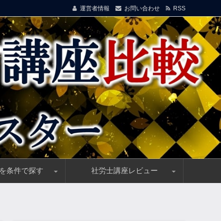
運営者情報
お問い合わせ
RSS
を条件で探す
社労士講座レビュー
！
イド
信講座を選ぶ！安価＆高品質講座を厳選
割引・キャンペーン情報随時更新中！
講料総まとめ、受講料(費用)の一括比較
ス制度(他資格優遇)のある通信講座
教育訓練指定の社労士講座を選ぶ
)向け、おすすめ社労士通信講座
来るお手軽e-ラーニング講座
め、社労士の単科講座で安価に実力UP！
験者におすすめの社労士講座
フォーサイトの社労通信講座、高い合格率＆優れた
クレアールの社労士通信講座、効率的・安価な講座
アガルートの社労士通信講座、高い合格率と優秀講
スマホで勉強できるスタディングの社労士通信講座
資格の大原の社労士講座、優れた実績＆受講者満足
資格スクエアの社労士通信講座、高機能e-Learning
LEC(レック)の社労士講座、豊富な指導実績で合格
TACの社労士講座、豊富な合格実績と高い信頼性
ユーキャンの社労士通信講座、優しい初学者向け教
L・A(エルエー)の社労士通信講座、強力！合格祝賀