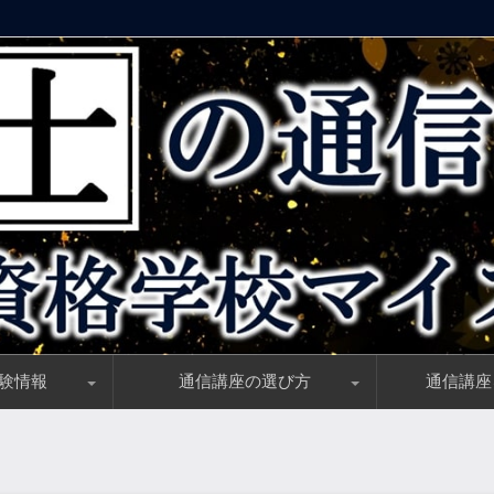
気の資格学校マイスター】
験情報
通信講座の選び方
通信講座
とめ、受験資格・試験日・合格基準
勉強時間と学習開始時期の決定版
い理由とは？社労士試験の難易度解説
報を試験当日に最速チェック！
すめのテキスト(参考書)と補助教材
独学者必見、ピッタリ「ハマる！」テキスト選びのコツ
講義動画と講師の選び方「正しい目利き」教えます！
資格講座のサポート制度、初学者必須のサポートはコレ
一般教育訓練給付／対象者・前提条件・申請方法完全ガ
おすすめの勉強方法【独学・通学・通信】学習方法比較
「旬の時期はいつ？」社労士講座の割引情報を知る方法
社労士講座選びのノウハウ大公開！講座選びのポイント
受講料が安い通
社労士講座最新
社労士講座の受
ダブルライセン
一般／特定一般
初心者(初学者
スマホで勉強出
独学者におすす
再受験・学習経