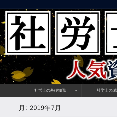
社労士資格講座の評判・口コミ情報とおすすめランキング
社会保険労務士の通信講座【人
コ
社労士の基礎知識
社労士の試
ン
テ
ン
社労士の仕事内容・働き方をわかりやすく解説
社会保険労務士の年収とは？食えない資格なのか？
社労士と相性抜群の資格とは？関連資格をズバリ解説！
社労士の資格は就職／転職に有利なのか？需要を解説
社労士試験合格後の流れ、事務指定講習・入会手続き・費用
社労士の試験情報ま
社労士合格に必要な
社労士の合格率が低
社労士試験の解答速
社労士の独学におす
ツ
月:
2019年7月
へ
移