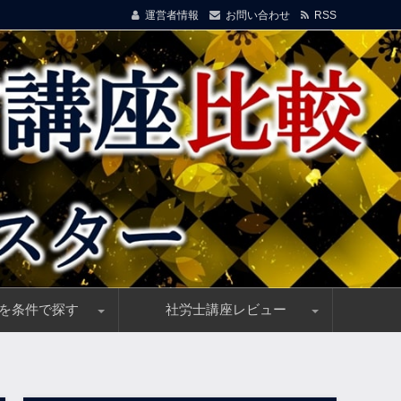
運営者情報
お問い合わせ
RSS
を条件で探す
社労士講座レビュー
！
イド
信講座を選ぶ！安価＆高品質講座を厳選
割引・キャンペーン情報随時更新中！
講料総まとめ、受講料(費用)の一括比較
ス制度(他資格優遇)のある通信講座
教育訓練指定の社労士講座を選ぶ
)向け、おすすめ社労士通信講座
来るお手軽e-ラーニング講座
め、社労士の単科講座で安価に実力UP！
験者におすすめの社労士講座
フォーサイトの社労通信講座、高い合格率＆優れた
クレアールの社労士通信講座、効率的・安価な講座
アガルートの社労士通信講座、高い合格率と優秀講
スマホで勉強できるスタディングの社労士通信講座
資格の大原の社労士講座、優れた実績＆受講者満足
資格スクエアの社労士通信講座、高機能e-Learning
LEC(レック)の社労士講座、豊富な指導実績で合格
TACの社労士講座、豊富な合格実績と高い信頼性
ユーキャンの社労士通信講座、優しい初学者向け教
L・A(エルエー)の社労士通信講座、強力！合格祝賀