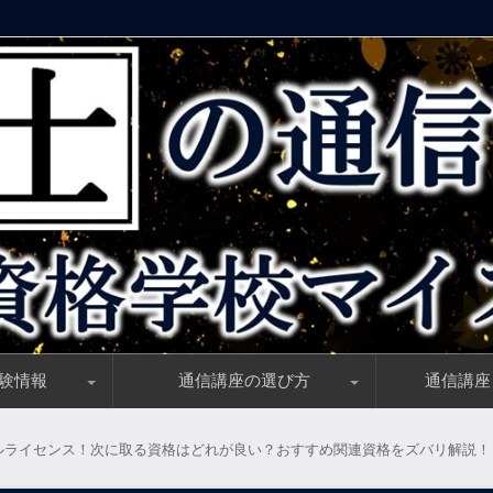
気の資格学校マイスター】
験情報
通信講座の選び方
通信講座
とめ、受験資格・試験日・合格基準
勉強時間と学習開始時期の決定版
い理由とは？社労士試験の難易度解説
報を試験当日に最速チェック！
すめのテキスト(参考書)と補助教材
独学者必見、ピッタリ「ハマる！」テキスト選びのコツ
講義動画と講師の選び方「正しい目利き」教えます！
資格講座のサポート制度、初学者必須のサポートはコレ
一般教育訓練給付／対象者・前提条件・申請方法完全ガ
おすすめの勉強方法【独学・通学・通信】学習方法比較
「旬の時期はいつ？」社労士講座の割引情報を知る方法
社労士講座選びのノウハウ大公開！講座選びのポイント
受講料が安い通
社労士講座最新
社労士講座の受
ダブルライセン
一般／特定一般
初心者(初学者
スマホで勉強出
独学者におすす
再受験・学習経
ルライセンス！次に取る資格はどれが良い？おすすめ関連資格をズバリ解説！