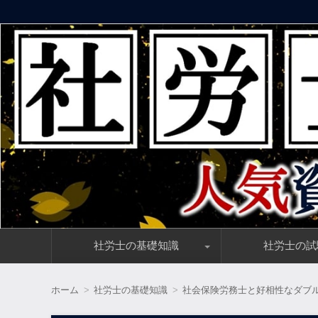
社労士資格講座の評判・口コミ情報とおすすめランキング
社会保険労務士の通信講座【人
コ
社労士の基礎知識
社労士の試
ン
テ
ン
社労士の仕事内容・働き方をわかりやすく解説
社会保険労務士の年収とは？食えない資格なのか？
社労士と相性抜群の資格とは？関連資格をズバリ解説！
社労士の資格は就職／転職に有利なのか？需要を解説
社労士試験合格後の流れ、事務指定講習・入会手続き・費用
社労士の試験情報ま
社労士合格に必要な
社労士の合格率が低
社労士試験の解答速
社労士の独学におす
ツ
ホーム
社労士の基礎知識
社会保険労務士と好相性なダブ
へ
移