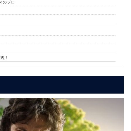
スのプロ
実現！
？