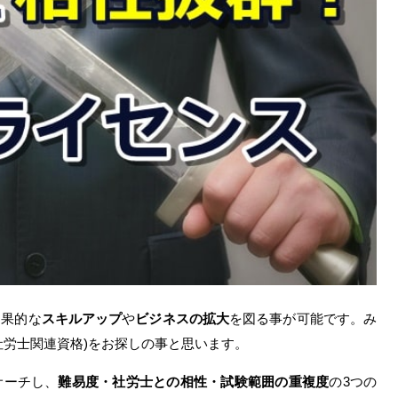
効果的な
スキルアップ
や
ビジネスの拡大
を図る事が可能です。み
社労士関連資格)をお探しの事と思います。
サーチし、
難易度・社労士との相性・試験範囲の重複度
の3つの