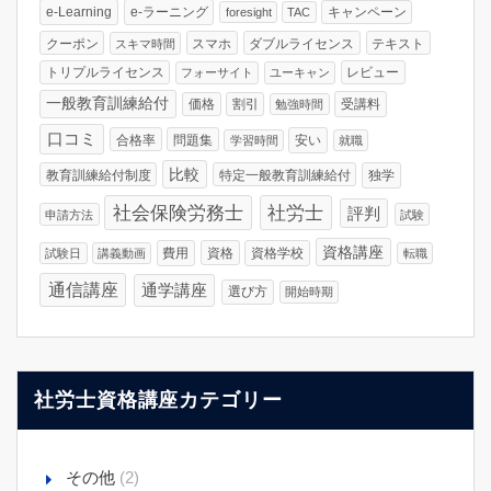
e-Learning
e-ラーニング
キャンペーン
foresight
TAC
クーポン
スマホ
ダブルライセンス
テキスト
スキマ時間
トリプルライセンス
レビュー
フォーサイト
ユーキャン
一般教育訓練給付
価格
割引
受講料
勉強時間
口コミ
合格率
問題集
安い
学習時間
就職
比較
教育訓練給付制度
特定一般教育訓練給付
独学
社会保険労務士
社労士
評判
申請方法
試験
資格講座
費用
資格
資格学校
試験日
講義動画
転職
通信講座
通学講座
選び方
開始時期
社労士資格講座カテゴリー
その他
(2)