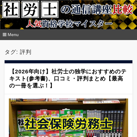
Menu
コ
ン
タグ:
評判
テ
ン
ツ
へ
【2026年向け】社労士の独学におすすめのテ
移
キスト(参考書)、口コミ・評判まとめ【最高
動
の一冊を選ぶ！】