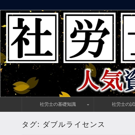
社労士資格講座の評判・口コミ情報とおすすめランキング
社会保険労務士の通信講座【人
コ
社労士の基礎知識
社労士の試
ン
テ
ン
社労士の仕事内容・働き方をわかりやすく解説
社会保険労務士の年収とは？食えない資格なのか？
社労士と相性抜群の資格とは？関連資格をズバリ解説！
社労士の資格は就職／転職に有利なのか？需要を解説
社労士試験合格後の流れ、事務指定講習・入会手続き・費用
社労士の試験情報ま
社労士合格に必要な
社労士の合格率が低
社労士試験の解答速
社労士の独学におす
ツ
タグ:
ダブルライセンス
へ
移