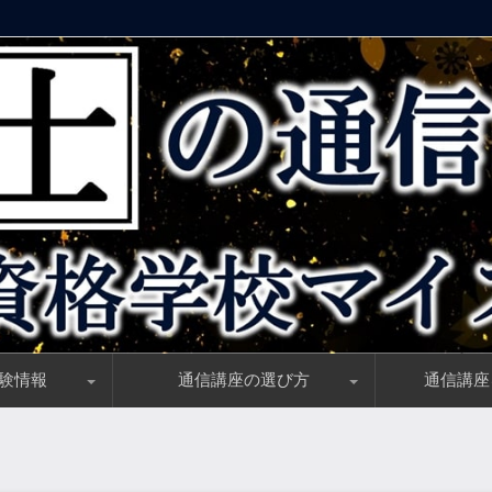
気の資格学校マイスター】
験情報
通信講座の選び方
通信講座
とめ、受験資格・試験日・合格基準
勉強時間と学習開始時期の決定版
い理由とは？社労士試験の難易度解説
報を試験当日に最速チェック！
すめのテキスト(参考書)と補助教材
独学者必見、ピッタリ「ハマる！」テキスト選びのコツ
講義動画と講師の選び方「正しい目利き」教えます！
資格講座のサポート制度、初学者必須のサポートはコレ
一般教育訓練給付／対象者・前提条件・申請方法完全ガ
おすすめの勉強方法【独学・通学・通信】学習方法比較
「旬の時期はいつ？」社労士講座の割引情報を知る方法
社労士講座選びのノウハウ大公開！講座選びのポイント
受講料が安い通
社労士講座最新
社労士講座の受
ダブルライセン
一般／特定一般
初心者(初学者
スマホで勉強出
独学者におすす
再受験・学習経