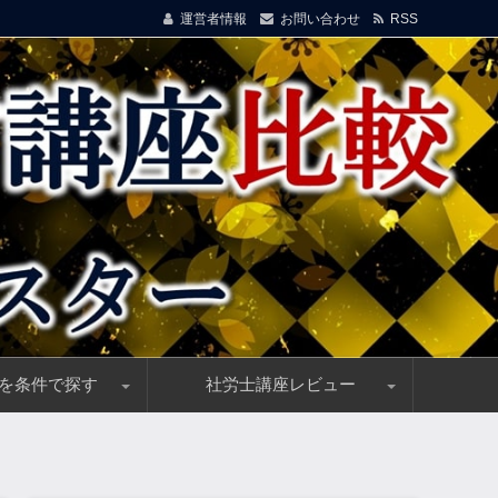
運営者情報
お問い合わせ
RSS
を条件で探す
社労士講座レビュー
！
イド
信講座を選ぶ！安価＆高品質講座を厳選
割引・キャンペーン情報随時更新中！
講料総まとめ、受講料(費用)の一括比較
ス制度(他資格優遇)のある通信講座
教育訓練指定の社労士講座を選ぶ
)向け、おすすめ社労士通信講座
来るお手軽e-ラーニング講座
め、社労士の単科講座で安価に実力UP！
験者におすすめの社労士講座
フォーサイトの社労通信講座、高い合格率＆優れた
クレアールの社労士通信講座、効率的・安価な講座
アガルートの社労士通信講座、高い合格率と優秀講
スマホで勉強できるスタディングの社労士通信講座
資格の大原の社労士講座、優れた実績＆受講者満足
資格スクエアの社労士通信講座、高機能e-Learning
LEC(レック)の社労士講座、豊富な指導実績で合格
TACの社労士講座、豊富な合格実績と高い信頼性
ユーキャンの社労士通信講座、優しい初学者向け教
L・A(エルエー)の社労士通信講座、強力！合格祝賀